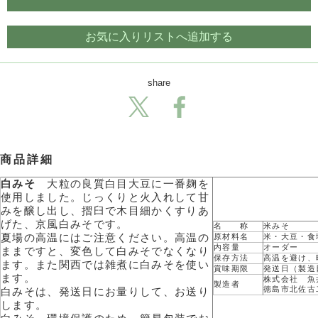
お気に入りリストへ追加する
share
商品詳細
白みそ
大粒の良質白目大豆に一番麹を
使用しました。じっくりと火入れして甘
みを醸し出し、摺臼で木目細かくすりあ
げた、京風白みそです。
名 称
米みそ
夏場の高温にはご注意ください。高温の
原材料名
米・大豆・食
内容量
オーダー
ままですと、変色して白みそでなくなり
保存方法
高温を避け、
ます。また関西では雑煮に白みそを使い
賞味期限
発送日（製造
ます。
株式会社 魚
製造者
徳島市北佐古
白みそは、発送日にお量りして、お送り
します。