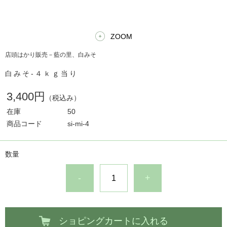
ZOOM
店頭はかり販売－藍の里、白みそ
白みそ-４ｋｇ当り
3,400円
（税込み）
在庫
50
商品コード
si-mi-4
数量
-
+
ショピングカートに入れる