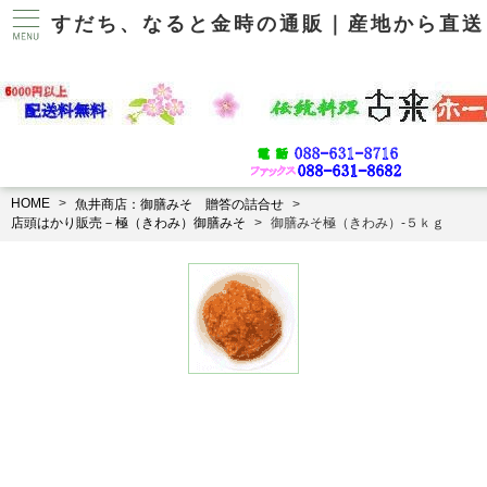
すだち、なると金時の通販｜産地から直送
HOME
魚井商店：御膳みそ 贈答の詰合せ
店頭はかり販売－極（きわみ）御膳みそ
御膳みそ極（きわみ）-５ｋｇ