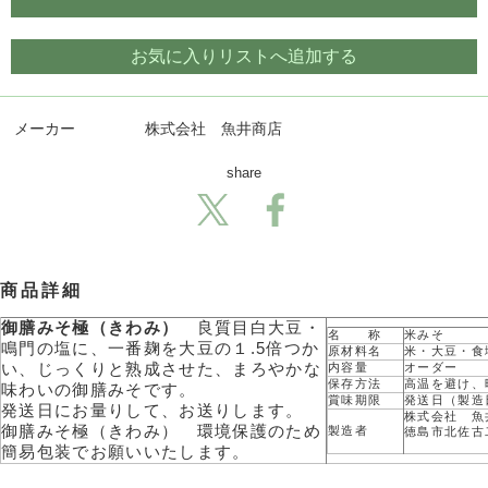
お気に入りリストへ追加する
メーカー
株式会社 魚井商店
share
商品詳細
御膳みそ極（きわみ）
良質目白大豆・
名 称
米みそ
鳴門の塩に、一番麹を大豆の１.5倍つか
原材料名
米・大豆・食
い、じっくりと熟成させた、まろやかな
内容量
オーダー
保存方法
高温を避け、
味わいの御膳みそです。
賞味期限
発送日（製造
発送日にお量りして、お送りします。
株式会社 魚
御膳みそ極（きわみ） 環境保護のため
製造者
徳島市北佐古
簡易包装でお願いいたします。