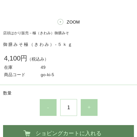
ZOOM
店頭はかり販売－極（きわみ）御膳みそ
御膳みそ極（きわみ）-５ｋｇ
4,100円
（税込み）
在庫
49
商品コード
go-ki-5
数量
-
+
ショピングカートに入れる