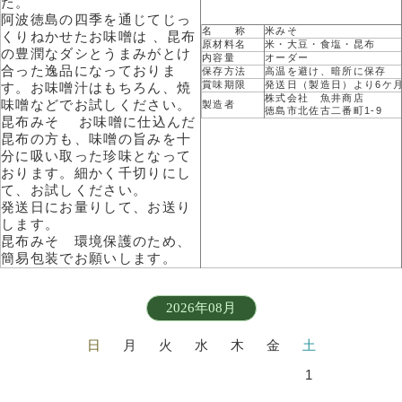
た。
阿波徳島の四季を通じてじっ
名 称
米みそ
くりねかせたお味噌は 、昆布
原材料名
米・大豆・食塩・昆布
の豊潤なダシとうまみがとけ
内容量
オーダー
合った逸品になっておりま
保存方法
高温を避け、暗所に保存
賞味期限
発送日（製造日）より6ケ
す。お味噌汁はもちろん、焼
株式会社 魚井商店
味噌などでお試しください。
製造者
徳島市北佐古二番町1-9
昆布みそ お味噌に仕込んだ
昆布の方も、味噌の旨みを十
分に吸い取った珍味となって
おります。細かく千切りにし
て、お試しください。
発送日にお量りして、お送り
します。
昆布みそ 環境保護のため、
簡易包装でお願いします。
2026年08月
日
月
火
水
木
金
土
1