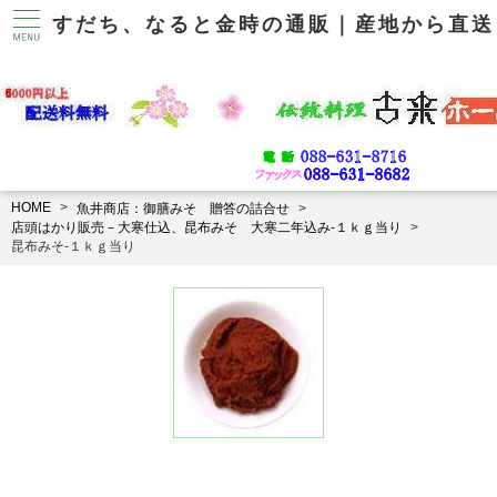
すだち、なると金時の通販｜産地から直送
HOME
魚井商店：御膳みそ 贈答の詰合せ
店頭はかり販売－大寒仕込、昆布みそ 大寒二年込み-１ｋｇ当り
昆布みそ-１ｋｇ当り