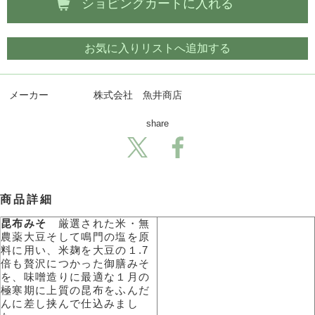
ショピングカートに入れる
お気に入りリストへ追加する
メーカー
株式会社 魚井商店
share
商品詳細
昆布みそ
厳選された米・無
農薬大豆そして鳴門の塩を原
料に用い、米麹を大豆の１.7
倍も贅沢につかった御膳みそ
を、味噌造りに最適な１月の
極寒期に上質の昆布をふんだ
んに差し挟んで仕込みまし