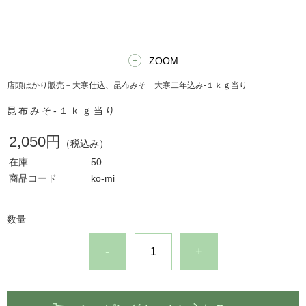
ZOOM
店頭はかり販売－大寒仕込、昆布みそ 大寒二年込み-１ｋｇ当り
昆布みそ-１ｋｇ当り
2,050円
（税込み）
在庫
50
商品コード
ko-mi
数量
-
+